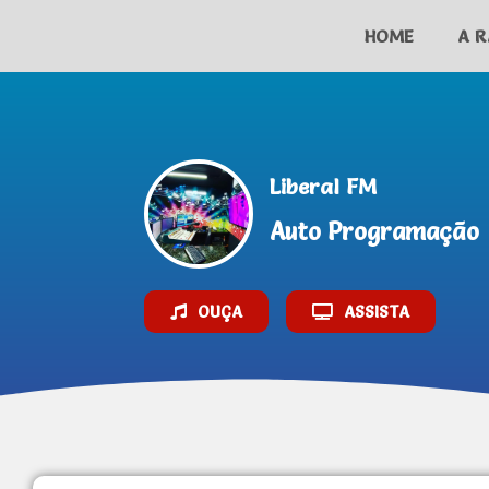
HOME
A R
AO VIVO
Liberal FM
Auto Programação
OUÇA
ASSISTA