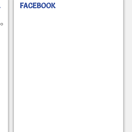
L
FACEBOOK
io
s