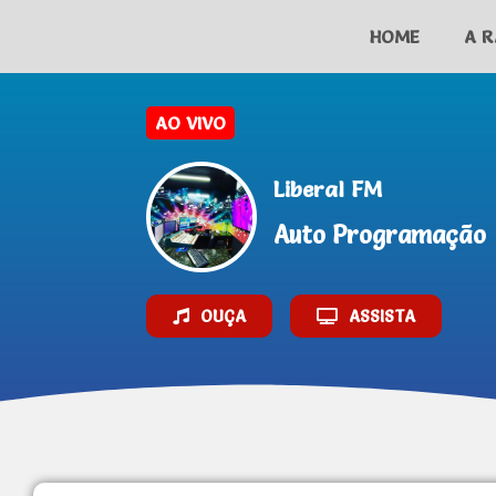
HOME
A R
Liberal FM
Auto Programação
OUÇA
ASSISTA