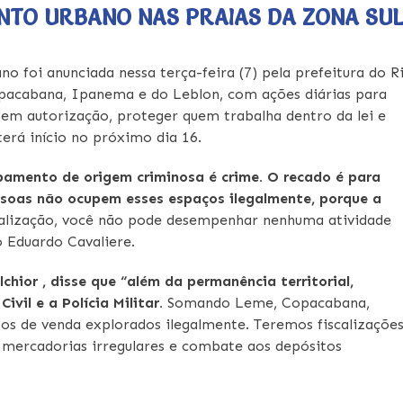
NTO URBANO NAS PRAIAS DA ZONA SU
foi anunciada nessa terça-feira (7) pela prefeitura do R
opacabana, Ipanema e do Leblon, com ações diárias para
sem autorização, proteger quem trabalha dentro da lei e
terá início no próximo dia 16.
ipamento de origem criminosa é crime. O recado é para
essoas não ocupem esses espaços ilegalmente, porque a
alização, você não pode desempenhar nenhuma atividade
 Eduardo Cavaliere.
chior , disse que “além da permanência territorial,
ivil e a Polícia Militar.
Somando Leme, Copacabana,
os de venda explorados ilegalmente. Teremos fiscalizaçõe
 mercadorias irregulares e combate aos depósitos