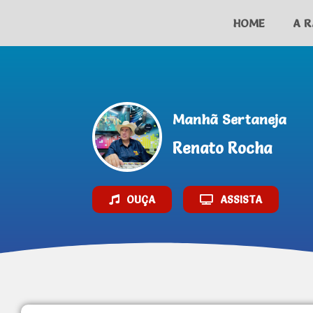
HOME
A R
AO VIVO
Manhã Sertaneja
Renato Rocha
OUÇA
ASSISTA