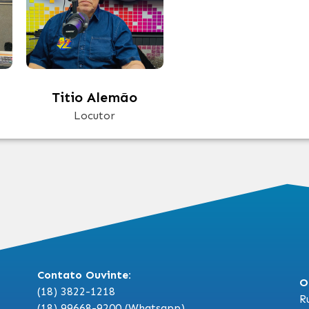
Titio Alemão
Locutor
Contato Ouvinte:
O
(18) 3822-1218
R
(18) 99668-9200 (Whatsapp)