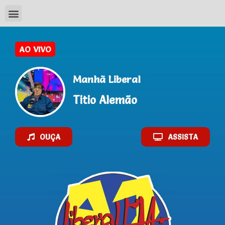
AO VIVO
Manhã Liberal
Titio Alemão
OUÇA
ASSISTA