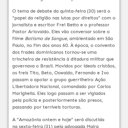
O tema de debate da
quinta
-feira (30) será o
“papel da religião nas lutas por direitos” com o
jornalista e escritor Frei Betto e o professor
Pastor Ariovaldo. Eles vão conversar sobre o
filme
Batismo de Sangue
, ambientado em São
Paulo, no fim dos anos 60. À época, o convento
dos frades dominicanos tornou-se uma
trincheira de resistência à ditadura militar que
governava o Brasil. Movidos por ideais cristãos,
os freis Tito, Beto, Oswaldo, Fernando e Ivo
passam a apoiar o grupo guerrilheiro Ação
Libertadora Nacional, comandado por Carlos
Marighella. Eles logo passam a ser vigiados
pela polícia e posteriormente são presos,
passando por terríveis torturas.
A “Amazônia ontem e
hoje”
será discutida
na
sexta
-feira (31) pela advogada Maíra