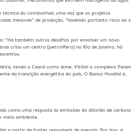
letrizadores, mecanismos que extraem hidrogênio da água.
 técnica do combustível, uma vez que os projetos
alas menores” de produção, “havendo portanto risco ao s
do: “Há também outros desafios por envolver um novo
as criou um centro [petrolífero] no Rio de Janeiro, há
rescentou.
ileira, tendo o Ceará como leme. Visitei o complexo Pace
ente da transição energética do país. O Banco Mundial é,
ando como uma resposta às emissões do dióxido de carbon
ao meio ambiente.
da a partir de fontes renováveis de energia. Por isso, é