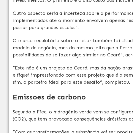
investimentos. O primeiro é o alto custo dos hidroe
Outro aspecto seria a incerteza sobre a performance
implementados até o momento envolvem apenas “esc
passar para grandes escalas”.
O marco regulatório sobre o setor também foi cita
modelo de negócio, mas do mesmo jeito que a Petrobr
possibilidades de se fazer algo similar no Ceará”, ac
“Este não é um projeto do Ceará, mas da nação bras
e fiquei impressionado com esse projeto que é a sem
sim, o parceiro ideal para este desafio”, completou.
Emissões de carbono
Segundo a Fiec, o hidrogênio verde vem se configur
(CO2), que tem provocado consequências drásticas 
“Com as transformações, a substância vai ser produzi