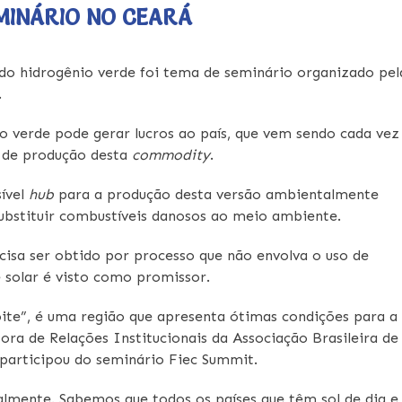
MINÁRIO NO CEARÁ
 do hidrogênio verde foi tema de seminário organizado pel
.
o verde pode gerar lucros ao país, que vem sendo cada vez
 de produção desta
commodity
.
sível
hub
para a produção desta versão ambientalmente
substituir combustíveis danosos ao meio ambiente.
cisa ser obtido por processo que não envolva o uso de
e solar é visto como promissor.
oite”, é uma região que apresenta ótimas condições para a
ora de Relações Institucionais da Associação Brasileira de
 participou do seminário Fiec Summit.
onalmente. Sabemos que todos os países que têm sol de dia e