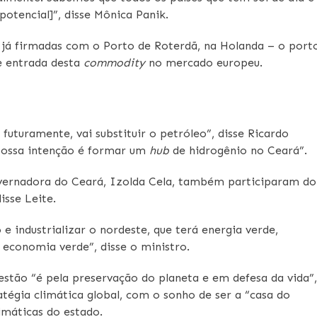
potencial]”, disse Mônica Panik.
 já firmadas com o Porto de Roterdã, na Holanda – o port
e entrada desta
commodity
no mercado europeu.
futuramente, vai substituir o petróleo”, disse Ricardo
“Nossa intenção é formar um
hub
de hidrogênio no Ceará”.
overnadora do Ceará, Izolda Cela, também participaram do
isse Leite.
e industrializar o nordeste, que terá energia verde,
 economia verde”, disse o ministro.
stão “é pela preservação do planeta e em defesa da vida”,
atégia climática global, com o sonho de ser a “casa do
imáticas do estado.