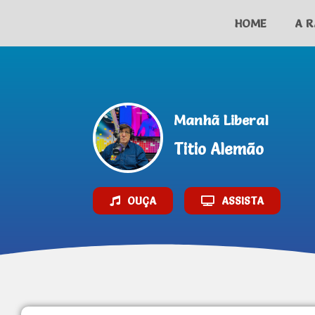
HOME
A R
AO VIVO
Manhã Liberal
Titio Alemão
OUÇA
ASSISTA