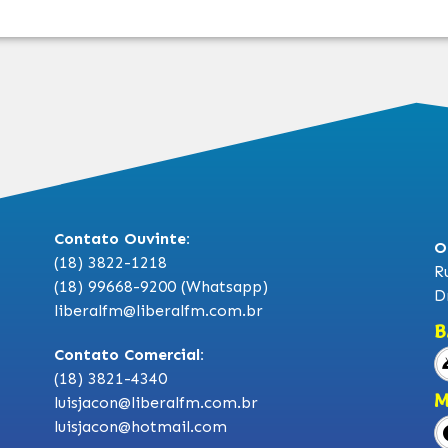
Contato Ouvinte:
O
(18) 3822-1218
R
(18) 99668-9200 (Whatsapp)
D
liberalfm@liberalfm.com.br
B
Contato Comercial:
(18) 3821-4340
M
luisjacon@liberalfm.com.br
luisjacon@hotmail.com