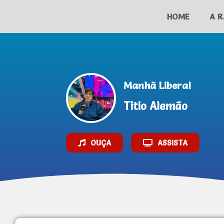
HOME
A R
AO VIVO
Manhã Liberal
Titio Alemão
OUÇA
ASSISTA