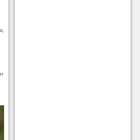
a,
er