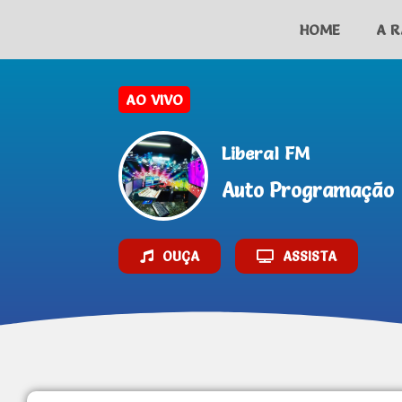
HOME
A R
Liberal FM
Auto Programação
OUÇA
ASSISTA