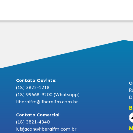
Contato Ouvinte:
O
(18) 3822-1218
R
(18) 99668-9200 (Whatsapp)
D
liberalfm@liberalfm.com.br
B
Contato Comercial:
(18) 3821-4340
M
luisjacon@liberalfm.com.br