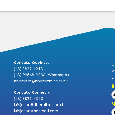
Contato Ouvinte:
O
(18) 3822-1218
R
(18) 99668-9200 (Whatsapp)
D
liberalfm@liberalfm.com.br
B
Contato Comercial:
(18) 3821-4340
M
luisjacon@liberalfm.com.br
luisjacon@hotmail.com