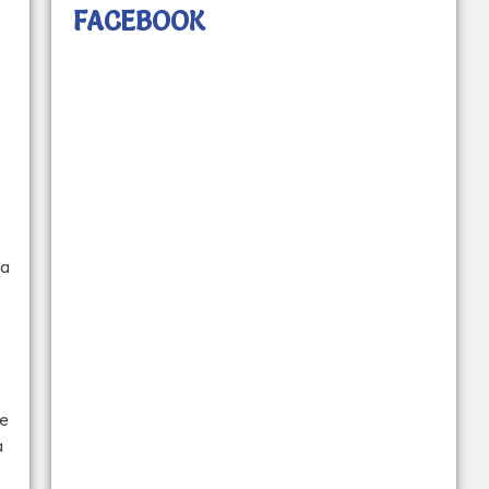
FACEBOOK
da
 e
a