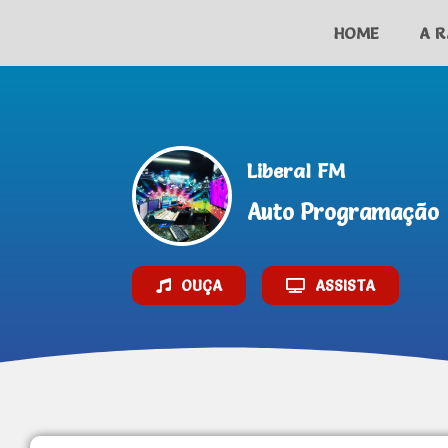
HOME
A R
AO VIVO
Liberal FM
Auto Programação
OUÇA
ASSISTA