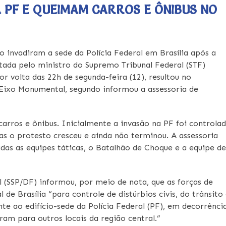
 PF E QUEIMAM CARROS E ÔNIBUS NO
 invadiram a sede da Polícia Federal em Brasília após a
etada pelo ministro do Supremo Tribunal Federal (STF)
r volta das 22h de segunda-feira (12), resultou no
Eixo Monumental, segundo informou a assessoria de
rros e ônibus. Inicialmente a invasão na PF foi controla
mas o protesto cresceu e ainda não terminou. A assessoria
das as equipes táticas, o Batalhão de Choque e a equipe de
l (SSP/DF) informou, por meio de nota, que as forças de
e Brasília “para controle de distúrbios civis, do trânsito
e ao edifício-sede da Polícia Federal (PF), em decorrênci
am para outros locais da região central.”