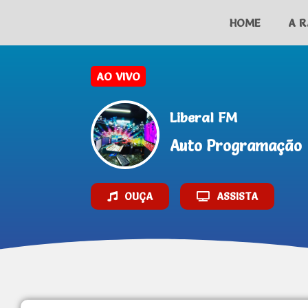
HOME
A R
AO VIVO
Liberal FM
Auto Programação
OUÇA
ASSISTA