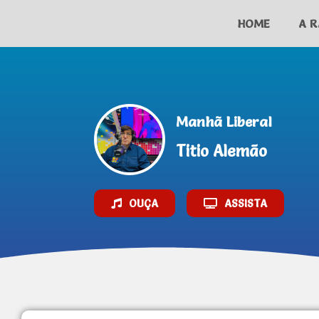
HOME
A R
Manhã Liberal
Titio Alemão
OUÇA
ASSISTA