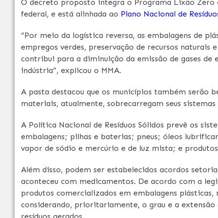
O decreto proposto integra o Programa Lixão Zero 
federal, e está alinhada ao
Plano Nacional de Resíduos
“Por meio da logística reversa, as embalagens de plá
empregos verdes, preservação de recursos naturais e
contribui para a diminuição da emissão de gases de 
indústria”, explicou o MMA.
A pasta destacou que os municípios também serão be
materiais, atualmente, sobrecarregam seus sistemas 
A Política Nacional de Resíduos Sólidos prevê os sis
embalagens; pilhas e baterias; pneus; óleos lubrifica
vapor de sódio e mercúrio e de luz mista; e produto
Além disso, podem ser estabelecidos acordos setoria
aconteceu com medicamentos. De acordo com a legisl
produtos comercializados em embalagens plásticas, 
considerando, prioritariamente, o grau e a extensã
resíduos gerados.