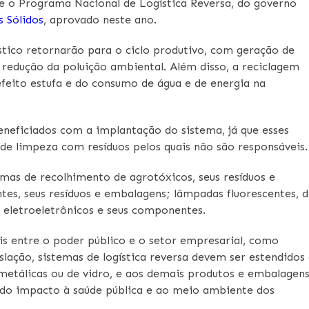
e o Programa Nacional de Logística Reversa, do governo
 Sólidos
, aprovado neste ano.
stico retornarão para o ciclo produtivo, com geração de
 redução da poluição ambiental. Além disso, a reciclagem
efeito estufa e do consumo de água e de energia na
neficiados com a implantação do sistema, já que esses
de limpeza com resíduos pelos quais não são responsáveis.
temas de recolhimento de agrotóxicos, seus resíduos e
ntes, seus resíduos e embalagens; lâmpadas fluorescentes, 
s eletroeletrônicos e seus componentes.
is entre o poder público e o setor empresarial, como
ação, sistemas de logística reversa devem ser estendidos
metálicas ou de vidro, e aos demais produtos e embalagens
o do impacto à saúde pública e ao meio ambiente dos