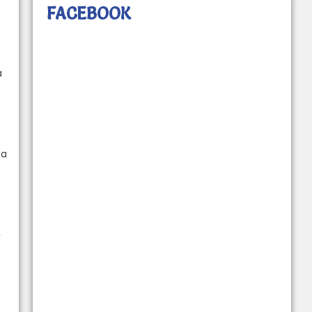
FACEBOOK
a
 a
e