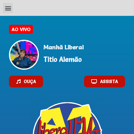
AO VIVO
Manhã Liberal
Titio Alemão
OUÇA
ASSISTA