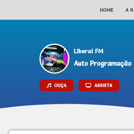
HOME
A R
AO VIVO
Liberal FM
Auto Programação
OUÇA
ASSISTA