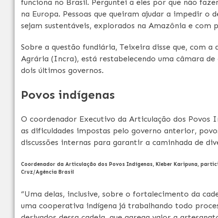
funciona no Brasil. Perguntei a eles por que não fa
na Europa. Pessoas que queiram ajudar a impedir 
sejam sustentáveis, explorados na Amazônia e com p
Sobre a questão fundiária, Teixeira disse que, com a
Agrária (Incra), está restabelecendo uma câmara de d
dois últimos governos.
Povos indígenas
O coordenador Executivo da Articulação dos Povos I
as dificuldades impostas pelo governo anterior, povo
discussões internas para garantir a caminhada de dive
Coordenador da Articulação dos Povos Indígenas, Kleber Karipuna, parti
Cruz/Agência Brasil
“Uma delas, inclusive, sobre o fortalecimento da cade
uma cooperativa indígena já trabalhando todo proces
derivados dessa cadeia, que agrega valor a artesanat