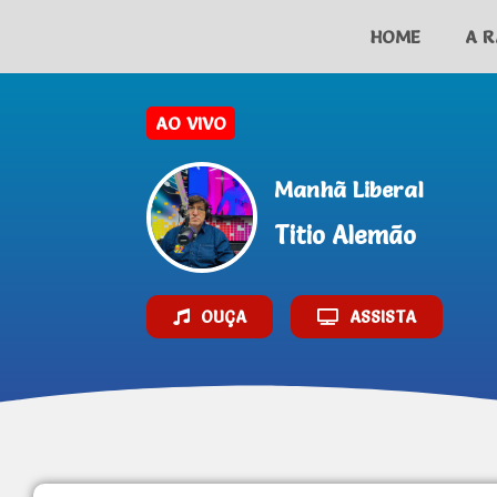
HOME
A R
Manhã Liberal
Titio Alemão
OUÇA
ASSISTA