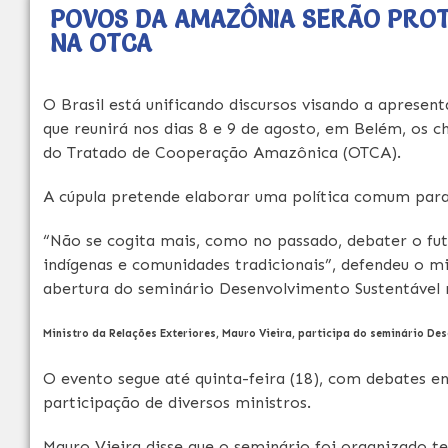
POVOS DA AMAZÔNIA SERÃO PROT
NA OTCA
O Brasil está unificando discursos visando a aprese
que reunirá nos dias 8 e 9 de agosto, em Belém, os 
do Tratado de Cooperação Amazônica (OTCA).
A cúpula pretende elaborar uma política comum para
“Não se cogita mais, como no passado, debater o fu
indígenas e comunidades tradicionais”, defendeu o mi
abertura do seminário Desenvolvimento Sustentável n
Ministro da Relações Exteriores, Mauro Vieira, participa do seminário D
O evento segue até quinta-feira (18), com debates en
participação de diversos ministros.
Mauro Vieira disse que o seminário foi organizado t