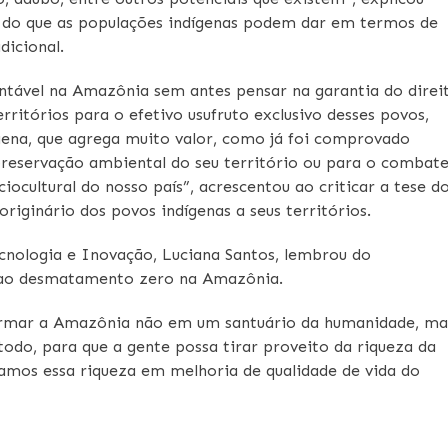
” do que as populações indígenas podem dar em termos de
dicional.
tável na Amazônia sem antes pensar na garantia do direi
territórios para o efetivo usufruto exclusivo desses povos,
ígena, que agrega muito valor, como já foi comprovado
 preservação ambiental do seu território ou para o combat
cultural do nosso país”, acrescentou ao criticar a tese d
riginário dos povos indígenas a seus territórios.
Tecnologia e Inovação, Luciana Santos, lembrou do
 ao desmatamento zero na Amazônia.
ormar a Amazônia não em um santuário da humanidade, ma
do, para que a gente possa tirar proveito da riqueza da
amos essa riqueza em melhoria de qualidade de vida do