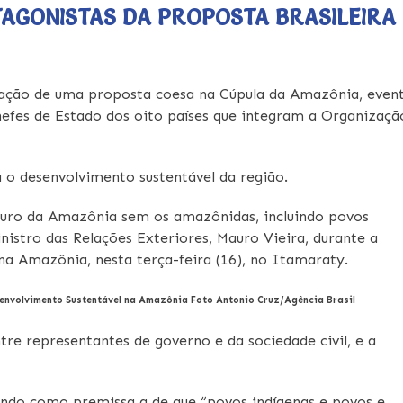
AGONISTAS DA PROPOSTA BRASILEIRA
ntação de uma proposta coesa na Cúpula da Amazônia, even
chefes de Estado dos oito países que integram a Organizaçã
 o desenvolvimento sustentável da região.
turo da Amazônia sem os amazônidas, incluindo povos
nistro das Relações Exteriores, Mauro Vieira, durante a
a Amazônia, nesta terça-feira (16), no Itamaraty.
esenvolvimento Sustentável na Amazônia Foto Antonio Cruz/Agência Brasil
tre representantes de governo e da sociedade civil, e a
endo como premissa a de que “povos indígenas e povos e