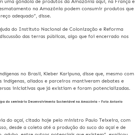
zem uma gôndola de produtos da Amazônia aqui, na França e
o desmatamento na Amazônia podem consumir produtos que
reço adequado”, disse.
 ajuda do Instituto Nacional de Colonização e Reforma
iscussão das terras públicas, algo que foi encerrado nos
ndígenas no Brasil, Kleber Karipuna, disse que, mesmo com
s indígenas, aliados e parceiros mantiveram debates e
rsas iniciativas que já existiam e foram potencializadas.
cipa do seminário Desenvolvimento Sustentável na Amazônia – Foto Antonio
ia do açaí, citado hoje pelo ministro Paulo Teixeira, com
so, desde a coleta até a produção do suco do açaí e de
o, adubo, entre outros potenciais que existem”, explicou