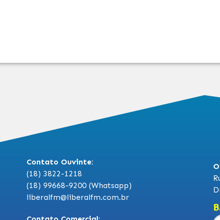
Contato Ouvinte:
O
(18) 3822-1218
R
(18) 99668-9200 (Whatsapp)
D
liberalfm@liberalfm.com.br
B
Contato Comercial: