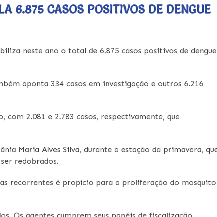
A 6.875 CASOS POSITIVOS DE DENGUE
biliza neste ano o total de 6.875 casos positivos de dengue
ambém aponta 334 casos em investigação e outros 6.216
o, com 2.081 e 2.783 casos, respectivamente, que
ia Maria Alves Silva, durante a estação da primavera, qu
m ser redobrados.
as recorrentes é propício para a proliferação do mosquito
dos. Os agentes cumprem seus papéis de fiscalização