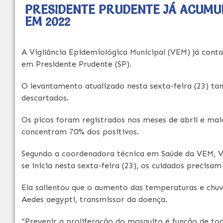
PRESIDENTE PRUDENTE JÁ ACUMUL
EM 2022
A Vigilância Epidemiológica Municipal (VEM) já conta
em Presidente Prudente (SP).
O levantamento atualizado nesta sexta-feira (23) t
descartados.
Os picos foram registrados nos meses de abril e mai
concentram 70% dos positivos.
Segundo a coordenadora técnica em Saúde da VEM, Vân
se inicia nesta sexta-feira (23), os cuidados precisa
Ela salientou que o aumento das temperaturas e chuv
Aedes aegypti, transmissor da doença.
“Prevenir a proliferação do mosquito é função de to