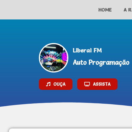
HOME
A R
AO VIVO
Liberal FM
Auto Programação
OUÇA
ASSISTA