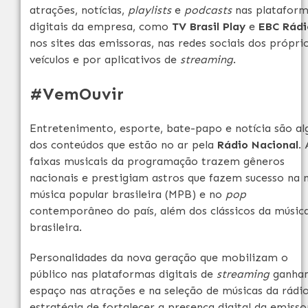
atrações, notícias,
playlists
e
podcasts
nas plataform
digitais da empresa, como
TV Brasil Play
e
EBC Rádi
nos sites das emissoras, nas redes sociais dos própri
veículos e por aplicativos de
streaming
.
#VemOuvir
Entretenimento, esporte, bate-papo e notícia são al
dos conteúdos que estão no ar pela
Rádio Nacional
. 
faixas musicais da programação trazem gêneros
nacionais e prestigiam astros que fazem sucesso na 
música popular brasileira (MPB) e no
pop
contemporâneo do país, além dos clássicos da músic
brasileira.
Personalidades da nova geração que mobilizam o
público nas plataformas digitais de
streaming
ganha
espaço nas atrações e na seleção de músicas da rádio
estratégia de fortalecer a presença digital da emisso