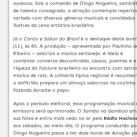
sucessos. Sob o comando de Diogo Nogueira, sambis
de talento consagrado, a atração contempla repertó
variado com diversos gêneros musicais e convidados
ilustres da cena artística brasileira.
Já o
Canto e Sabor do Brasil
é o destaque deste dom
(11), às 6h. A produção – apresentada por Paulinho d
Ribeiro – valoriza a música sertaneja. A ideia é
combinar conversa descontraída, causos, poemas e a
riqueza do folclore brasileiro no encontro com astro
música de raiz. A culinária típica regional é reconhec
o anfitrião prepara um almoço saboroso na cozinha
fazenda durante o papo.
Após o período eleitoral, essa programação musical 
emissora será aprimorada. O
Samba na Gamboa
amp
sua faixa e entra mais cedo no ar pela
Rádio Nacion
aos sábados, ao meio-dia. O programa conduzido po
Diogo Nogueira passa a ter duas horas de duração p