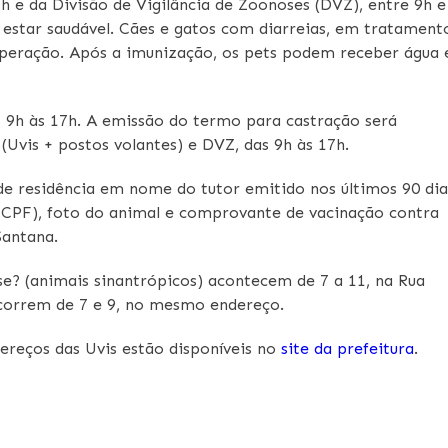
6h e da Divisão de Vigilância de Zoonoses (DVZ), entre 9h e
e estar saudável. Cães e gatos com diarreias, em tratament
uperação. Após a imunização, os pets podem receber água 
as 9h às 17h. A emissão do termo para castração será
(Uvis + postos volantes) e DVZ, das 9h às 17h.
de residência em nome do tutor emitido nos últimos 90 dia
 CPF), foto do animal e comprovante de vacinação contra
Santana.
e? (animais sinantrópicos) acontecem de 7 a 11, na Rua
 ocorrem de 7 e 9, no mesmo endereço.
ereços das Uvis estão disponíveis no
site da prefeitura
.