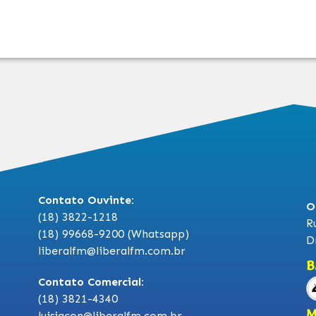
Contato Ouvinte:
O
(18) 3822-1218
R
(18) 99668-9200 (Whatsapp)
D
liberalfm@liberalfm.com.br
B
Contato Comercial:
(18) 3821-4340
M
luisjacon@liberalfm.com.br