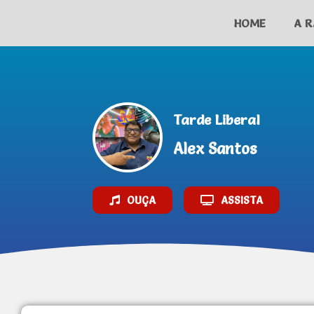
HOME
A R
AO VIVO
Tarde Liberal
Alex Santos
OUÇA
ASSISTA