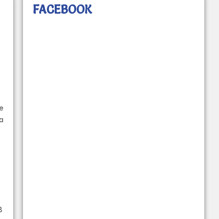
FACEBOOK
e
a
8