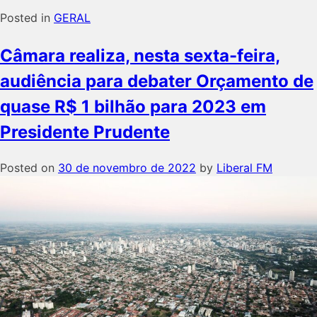
Posted in
GERAL
Câmara realiza, nesta sexta-feira,
audiência para debater Orçamento de
quase R$ 1 bilhão para 2023 em
Presidente Prudente
Posted on
30 de novembro de 2022
by
Liberal FM