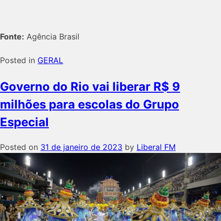
Fonte:
Agência Brasil
Posted in
GERAL
Governo do Rio vai liberar R$ 9
milhões para escolas do Grupo
Especial
Posted on
31 de janeiro de 2023
by
Liberal FM