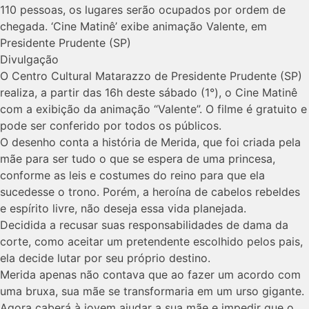
110 pessoas, os lugares serão ocupados por ordem de
chegada. ‘Cine Matinê’ exibe animação Valente, em
Presidente Prudente (SP)
Divulgação
O Centro Cultural Matarazzo de Presidente Prudente (SP)
realiza, a partir das 16h deste sábado (1°), o Cine Matinê
com a exibição da animação “Valente”. O filme é gratuito e
pode ser conferido por todos os públicos.
O desenho conta a história de Merida, que foi criada pela
mãe para ser tudo o que se espera de uma princesa,
conforme as leis e costumes do reino para que ela
sucedesse o trono. Porém, a heroína de cabelos rebeldes
e espírito livre, não deseja essa vida planejada.
Decidida a recusar suas responsabilidades de dama da
corte, como aceitar um pretendente escolhido pelos pais,
ela decide lutar por seu próprio destino.
Merida apenas não contava que ao fazer um acordo com
uma bruxa, sua mãe se transformaria em um urso gigante.
Agora caberá à jovem ajudar a sua mãe e impedir que o