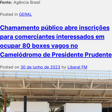
Fonte:
Agência Brasil
Posted in
GERAL
Chamamento público abre inscrições
para comerciantes interessados em
ocupar 80 boxes vagos no
Camelódromo de Presidente Prudente
Posted on
30 de junho de 2023
by
Liberal FM